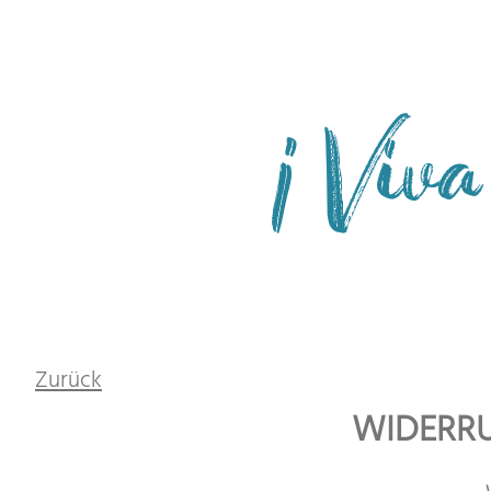
Viva
!
Zurück
WIDERR