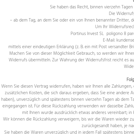
Sie haben das Recht, binnen vierzehn Tagen
Die Widerrufs
– ab dem Tag, an dem Sie oder ein von Ihnen benannter Dritter, d
Um Ihr Widerrufsrec
Portinus Invest SL poligono 8 par
E-Mail: kundens
mittels einer eindeutigen Erklärung (z. B. ein mit Post versandter B
Machen Sie von dieser Möglichkeit Gebrauch, so werden wir Ihnen 
Widerrufs übermitteln. Zur Wahrung der Widerrufsfrist reicht es a
Wider
Fol
Wenn Sie diesen Vertrag widerrufen, haben wir Ihnen alle Zahlungen, 
zusätzlichen Kosten, die sich daraus ergeben, dass Sie eine andere 
haben), unverzüglich und spätestens binnen vierzehn Tagen ab dem Tag
eingegangen ist. Für diese Rückzahlung verwenden wir dasselbe Zahlun
mit Ihnen wurde ausdrücklich etwas anderes vereinbart; in
Wir können die Rückzahlung verweigern, bis wir die Waren wieder zu
zurückgesandt haben, je nac
Sie haben die Waren unverzüglich und in jedem Fall spätestens binn