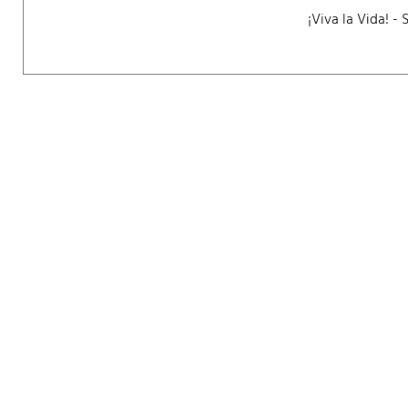
¡Viva la Vida! -
Wi